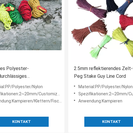
es Polyester-
2.5mm reflektierendes Zelt-
urchlässiges
Peg Stake Guy Line Cord
ierendes Zelt-Seil im Freien
ial:PP/Polyester/Nylon
Material:PP/Polyester/Nylon
 Kampieren
fikationen:2~20mm/Customized
Spezifikationen:2~20mm/Cus
dung:Kampieren/Klettern/Fischen
Anwendung:Kampieren
KONTAKT
KONTAKT