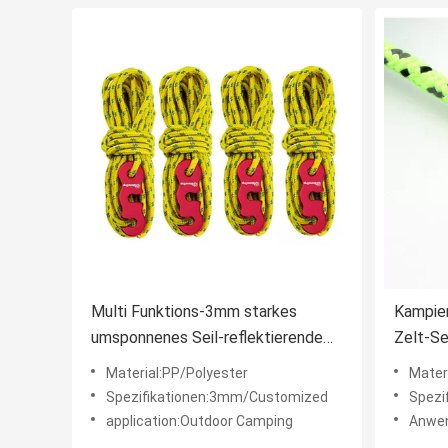
Multi Funktions-3mm starkes
Kampier
umsponnenes Seil-reflektierende
Zelt-Se
Zelt-Schnur 550Lbs
Festleg
Material:PP/Polyester
Materi
Überda
Spezifikationen:3mm/Customized
Spezi
application:Outdoor Camping
Anwendu