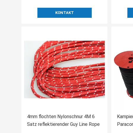
KONTAKT
4mm flochten Nylonschnur 4M 6
Kampier
Satz reflektierender Guy Line Rope
Paracor
Ft Para