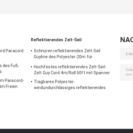
NA
Reflektierendes Zelt-Seil
ord Paracord
Schnüren reflektierendes Zelt-Seil
Guyline des Polyester-20m für
Hängematten-Takelung
s des Fuß-
Hochfestes reflektierendes Zelt-Seil-
s
Zelt Guy Cord 4m/Roll 50ft mit Spanner
irm Paracord-
Tragbares Polyester-
 im Freien
windundurchlässiges reflektierendes
Zelt-Seil im Freien für das Kampieren