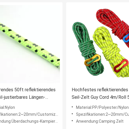
endes 50ft reflektierendes
Hochfestes reflektierendes
il-justierbares Längen-
Seil-Zelt Guy Cord 4m/Roll 
ungs-Zelt der
Spanner
al:Nylon
Material:PP/Polyester/Nylon
chungs-
fikationen:2~20mm/Customized
Spezifikationen:2~20mm/Cus
ng:Überdachungs-Kampieren im Freien
Anwendung:Camping Zelt