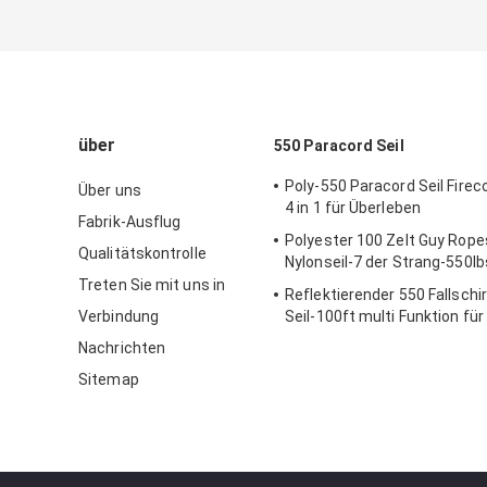
über
550 Paracord Seil
Poly-550 Paracord Seil Firec
Über uns
4 in 1 für Überleben
Fabrik-Ausflug
Polyester 100 Zelt Guy Rope
Qualitätskontrolle
Nylonseil-7 der Strang-550lb
Treten Sie mit uns in
Reflektierender 550 Fallsch
Verbindung
Seil-100ft multi Funktion für
schnüren
Nachrichten
Sitemap