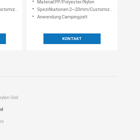
Material:PP/Polyester/Nylon
tomized
Spezifikationen:2~20mm/Customized
Anwendung:Campingzelt
KONTAKT
ylen-Seil
il
es