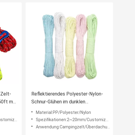
 Zelt-
Reflektierendes Polyester-Nylon-
50ft mit
Schnur-Glühen im dunklen
kampierenden Seil 50ft/100ft
Material:PP/Polyester/Nylon
tomized
Spezifikationen:2~20mm/Customized
Anwendung:Campingzelt/Überdachung verdübelt Haken