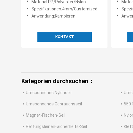
Material:PP/Polyester/Nylon
Mater
Spezifikationen:4mm/Customized
Spezi
Anwendung:Kampieren
Anwen
KONTAKT
Kategorien durchsuchen：
Umsponnenes Nylonseil
Umsp
Umsponnenes Gebrauchsseil
550 
Magnet-Fischen-Seil
Nylo
Rettungsleinen-Sicherheits-Seil
Klett