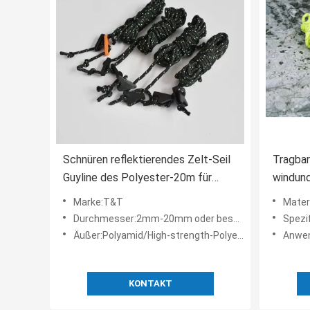
Schnüren reflektierendes Zelt-Seil
Tragbar
Guyline des Polyester-20m für
windund
Hängematten-Takelung
reflekt
Marke:T&T
Mater
für das
Durchmesser:2mm-20mm oder besonders angefertigt
Spezi
Äußer:Polyamid/High-strength-Polyester
Anwen
KONTAKT