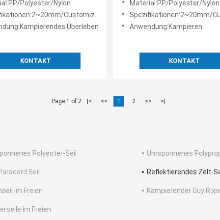
ial:PP/Polyester/Nylon
Material:PP/Polyester/Nylon
fikationen:2~20mm/Customized
Spezifikationen:2~20mm/Cus
dung:Kampierendes Überleben
Anwendung:Kampieren
KONTAKT
KONTAKT
Page 1 of 2
|<
<<
1
2
>>
>|
onnenes Polyester-Seil
Umsponnenes Polyprop
Paracord Seil
Reflektierendes Zelt-Se
nseil im Freien
Kampierender Guy Rop
erseile im Freien