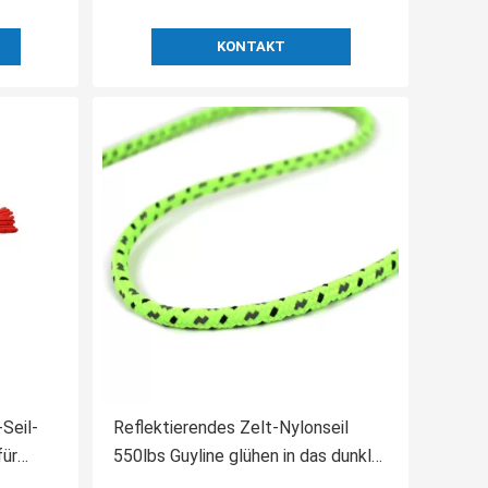
KONTAKT
Seil-
Reflektierendes Zelt-Nylonseil
für
550lbs Guyline glühen in das dunkle
T&T