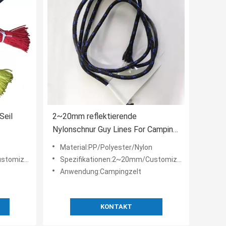
Seil
2~20mm reflektierende
Nylonschnur Guy Lines For Camping
Tent
Material:PP/Polyester/Nylon
tomized
Spezifikationen:2~20mm/Customized
Anwendung:Campingzelt
KONTAKT