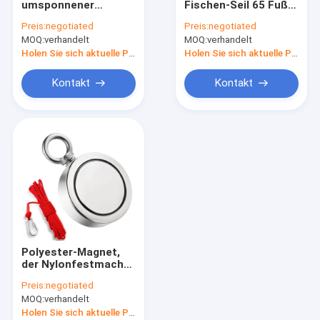
umsponnener
Fischen-Seil 65 Fuß
Magnet-Fischen-Seil
Ankertau
der umsponnenen
Preis:
negotiated
Preis:
negotiated
umsponnenes Seil
Nylonschnur-6mm
MOQ:
Nylonseil im Freien
verhandelt
MOQ:
verhandelt
1/3 Zoll-8mm für
Magnet-Fischen
Holen Sie sich aktuelle Preis
Holen Sie sich aktuelle Preis
Kampierender Guy Ropes
Kontakt
Kontakt
Rettungsleinen-Sicherheits-Seil
Kletterseile im Freien
Polyester-Magnet,
der Nylonfestmacher
Seil Carabiner für
Preis:
negotiated
Werbung fischt
MOQ:
verhandelt
Holen Sie sich aktuelle Preis