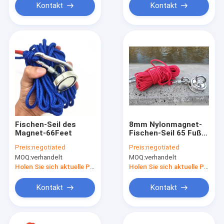
Kontakt
Kontakt
Fischen-Seil des
8mm Nylonmagnet-
Magnet-66Feet
Fischen-Seil 65 Fuß
Sicherheits-Seil-mit
Preis:
negotiated
Preis:
negotiated
Carabiner
MOQ:
verhandelt
MOQ:
verhandelt
Holen Sie sich aktuelle Preis
Holen Sie sich aktuelle Preis
Kontakt
Kontakt