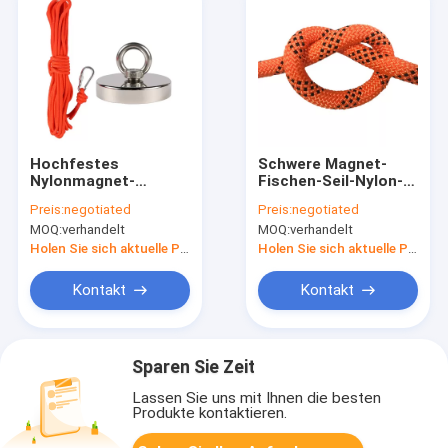
Hochfestes
Schwere Magnet-
Nylonmagnet-
Fischen-Seil-Nylon-
Fischen-Seil 65ft
Sicherheit schnüren
Preis:
negotiated
Preis:
negotiated
6mm mit Carabiner
65Feet mit
MOQ:
verhandelt
MOQ:
verhandelt
Sicherheitsschloß
Holen Sie sich aktuelle Preis
Holen Sie sich aktuelle Preis
Kontakt
Kontakt
Sparen Sie Zeit
Lassen Sie uns mit Ihnen die besten
Produkte kontaktieren.