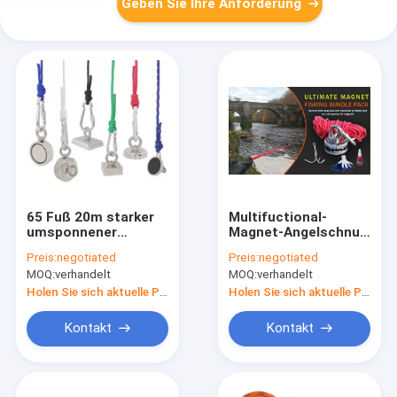
Geben Sie Ihre Anforderung
65 Fuß 20m starker
Multifuctional-
umsponnener
Magnet-Angelschnur-
Schnur-für Boots-
Seil-Nylon mit
Preis:
negotiated
Preis:
negotiated
Ankern
Carabiner
MOQ:
verhandelt
MOQ:
verhandelt
Holen Sie sich aktuelle Preis
Holen Sie sich aktuelle Preis
Kontakt
Kontakt