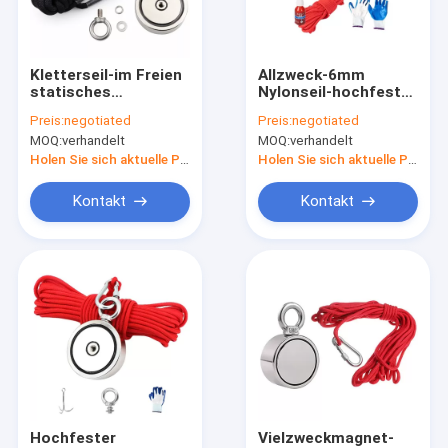
Fabrik-Ausflug
Qualitätskontrolle
Kletterseil-im Freien
Allzweck-6mm
statisches
Nylonseil-hochfeste
Treten Sie mit uns in Verbindung
Notrettungsseil
Schnur mit Carabiner
Preis:
negotiated
Preis:
negotiated
2~20mm
MOQ:
verhandelt
MOQ:
verhandelt
Holen Sie sich aktuelle Preis
Holen Sie sich aktuelle Preis
Umsponnenes Nylonseil
Kontakt
Kontakt
Umsponnenes Polyester-Seil
Umsponnenes Polypropylen-Seil
Umsponnenes Gebrauchsseil
550 Paracord Seil
Reflektierendes Zelt-Seil
Hochfester
Vielzweckmagnet-