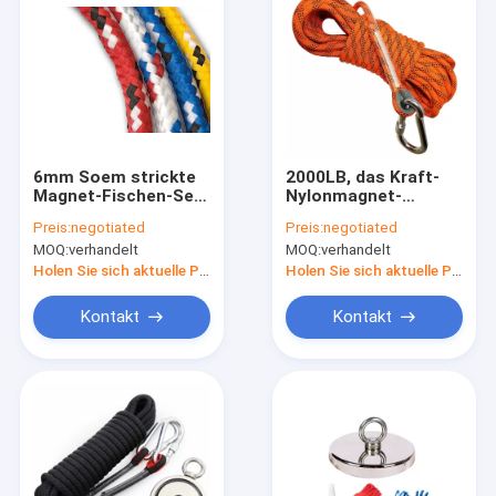
6mm Soem strickte
2000LB, das Kraft-
Magnet-Fischen-Seil-
Nylonmagnet-
Polyester-
Fischen-Seil 8mm 52
Preis:
negotiated
Preis:
negotiated
Polypropylen-Schnur
FT zieht
MOQ:
verhandelt
MOQ:
verhandelt
Holen Sie sich aktuelle Preis
Holen Sie sich aktuelle Preis
Kontakt
Kontakt
Haus
Produkte
Über uns