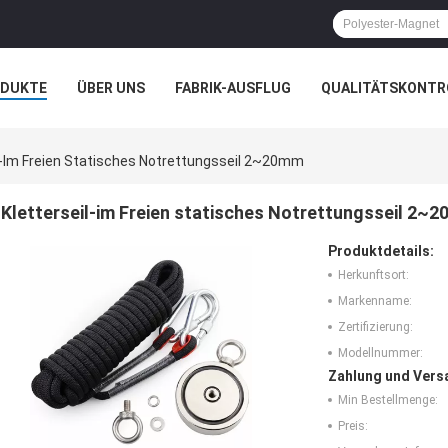
ODUKTE
ÜBER UNS
FABRIK-AUSFLUG
QUALITÄTSKONTR
l-Im Freien Statisches Notrettungsseil 2~20mm
Kletterseil-im Freien statisches Notrettungsseil 2~
Produktdetails:
Herkunftsort:
Markenname:
Zertifizierung:
Modellnummer:
Zahlung und Vers
Min Bestellmenge:
Preis: