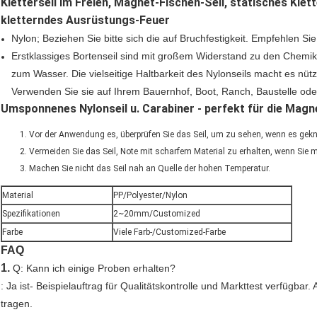
Kletterseil im Freien, Magnet-Fischen-Seil, statisches Klett
kletterndes Ausrüstungs-Feuer
Nylon; Beziehen Sie bitte sich die auf Bruchfestigkeit. Empfehlen Sie 
Erstklassiges Bortenseil sind mit großem Widerstand zu den Chemik
zum Wasser. Die vielseitige Haltbarkeit des Nylonseils macht es nützl
Verwenden Sie sie auf Ihrem Bauernhof, Boot, Ranch, Baustelle ode
Umsponnenes Nylonseil u. Carabiner - perfekt für die Magn
Vor der Anwendung es, überprüfen Sie das Seil, um zu sehen, wenn es gek
Vermeiden Sie das Seil, Note mit scharfem Material zu erhalten, wenn Sie 
Machen Sie nicht das Seil nah an Quelle der hohen Temperatur.
Material
PP/Polyester/Nylon
Spezifikationen
2~20mm/Customized
Farbe
Viele Farb-/Customized-Farbe
FAQ
1.
Q: Kann ich einige Proben erhalten?
: Ja ist- Beispielauftrag für Qualitätskontrolle und Markttest verfügbar
tragen.