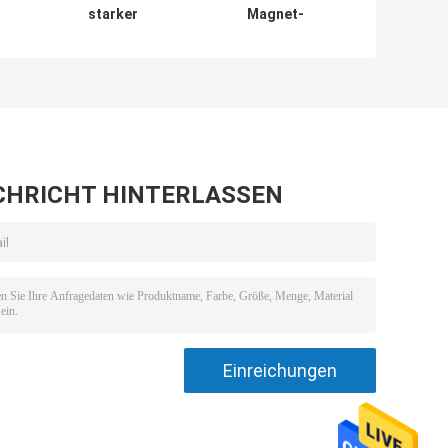
starker
Magnet-
t
umsponnener
Angelschnur-Seil-
t
Schnur-für
Nylon mit
Boots-Ankern
Carabiner
oß
CHRICHT HINTERLASSEN