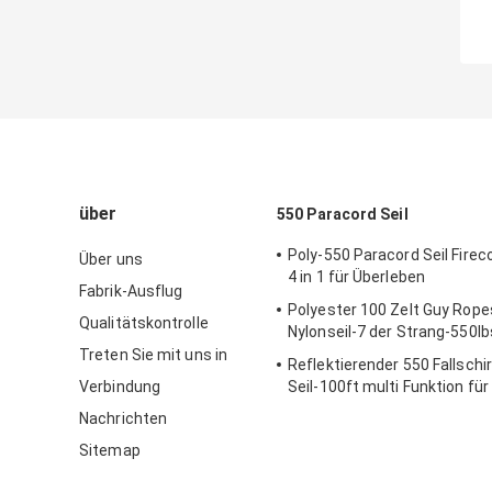
über
550 Paracord Seil
Poly-550 Paracord Seil Firec
Über uns
4 in 1 für Überleben
Fabrik-Ausflug
Polyester 100 Zelt Guy Rope
Qualitätskontrolle
Nylonseil-7 der Strang-550lb
Treten Sie mit uns in
Reflektierender 550 Fallsch
Verbindung
Seil-100ft multi Funktion für
schnüren
Nachrichten
Sitemap