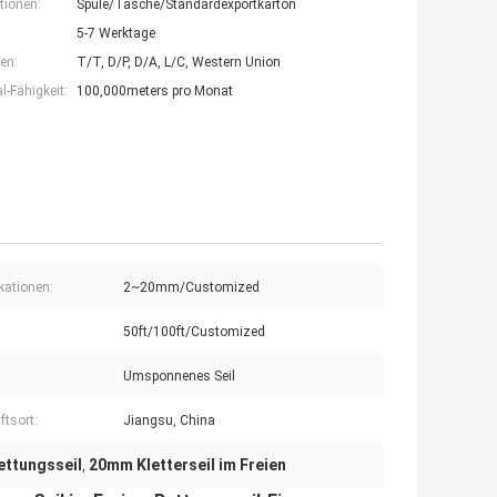
tionen:
Spule/Tasche/Standardexportkarton
5-7 Werktage
en:
T/T, D/P, D/A, L/C, Western Union
-Fähigkeit:
100,000meters pro Monat
ikationen:
2~20mm/Customized
50ft/100ft/Customized
Umsponnenes Seil
ftsort:
Jiangsu, China
ettungsseil
20mm Kletterseil im Freien
,