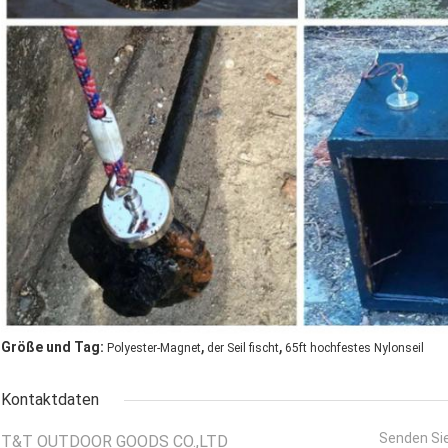
,
,
Größe und Tag:
Polyester-Magnet
der Seil fischt
65ft hochfestes Nylonseil
Kontaktdaten
Senden Sie
T&T OUTDOOR GOODS CO.,LTD