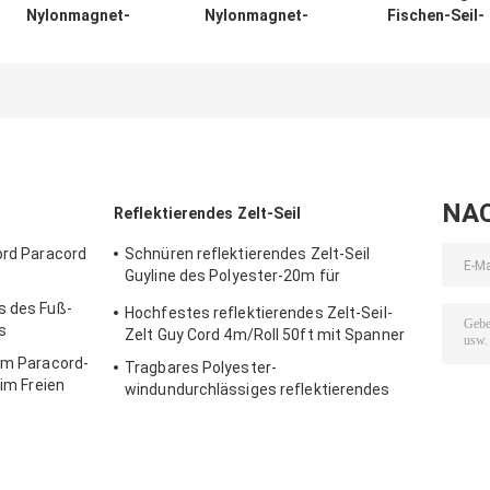
Nylonmagnet-
Nylonmagnet-
Fischen-Seil-
Fischen-Seil 65
Fischen-Seil 65ft
Nylon-Sicherhei
Fuß Sicherheits-
6mm mit
schnüren 65Fee
Seil-mit
Carabiner
mit
Carabiner
Sicherheitsschl
NA
Reflektierendes Zelt-Seil
ord Paracord
Schnüren reflektierendes Zelt-Seil
Guyline des Polyester-20m für
Hängematten-Takelung
s des Fuß-
Hochfestes reflektierendes Zelt-Seil-
s
Zelt Guy Cord 4m/Roll 50ft mit Spanner
irm Paracord-
Tragbares Polyester-
 im Freien
windundurchlässiges reflektierendes
Zelt-Seil im Freien für das Kampieren