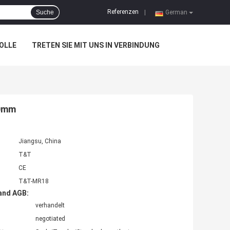
Referenzen
Suche
|
German
OLLE
TRETEN SIE MIT UNS IN VERBINDUNG
20mm
Jiangsu, China
T&T
CE
T&T-MR18
and AGB:
verhandelt
negotiated