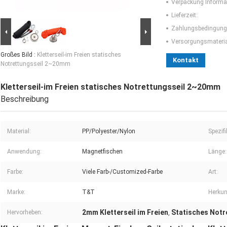
Verpackung Informa
Lieferzeit:
Zahlungsbedingung
Versorgungsmaterial
Großes Bild :
Kletterseil-im Freien statisches
Kontakt
Notrettungsseil 2~20mm
Kletterseil-im Freien statisches Notrettungsseil 2~20mm
Beschreibung
Material:
PP/Polyester/Nylon
Spezif
Anwendung:
Magnetfischen
Länge:
Farbe:
Viele Farb-/Customized-Farbe
Art:
Marke:
T&T
Herkun
2mm Kletterseil im Freien
Statisches Notr
Hervorheben:
,