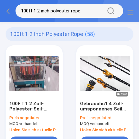
100ft 1 2 Inch Polyester Rope
(58)
100FT 1 2 Zoll-
Gebrauchs1 4 Zoll-
Polyester-Seil-
umsponnenes Seil
Nylonzugseil für das
100ft der
Preis:
negotiated
Preis:
negotiated
Wandern
Baumwolle5mm für
MOQ:
verhandelt
MOQ:
verhandelt
Fracht
Holen Sie sich aktuelle Preis
Holen Sie sich aktuelle Preis