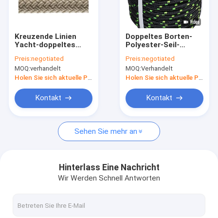
Fabrik-Ausflug
Qualitätskontrolle
Kreuzende Linien
Doppeltes Borten-
Yacht-doppeltes
Polyester-Seil-
Treten Sie mit uns in Verbindung
umsponnenes
Nylonzugseil-
Preis:
negotiated
Preis:
negotiated
Polyester-Seil
Baumzüchter Rigging
MOQ:
verhandelt
MOQ:
Verhandelt
3520Lbs mit dem 12
Multipurpose Bull,
Zopf-Kern
das 1/2 Zoll x 150
Holen Sie sich aktuelle Preis
Holen Sie sich aktuelle Preis
Fuß manipuliert
Umsponnenes Nylonseil
Kontakt
Kontakt
Umsponnenes Polyester-Seil
Sehen Sie mehr an
Umsponnenes Polypropylen-Seil
Umsponnenes Gebrauchsseil
Hinterlass Eine Nachricht
Wir Werden Schnell Antworten
550 Paracord Seil
Reflektierendes Zelt-Seil