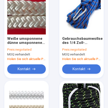
Weiße umsponnene
Gebrauchsbaumwollseil
dünne umsponnene
des 1/4 Zoll-
Nylonnylonschnur
Nylonseil-5mm im
Preis:
negotiated
Preis:
negotiated
des Polyester-Seil-
Freien für Rettung
MOQ:
verhandelt
MOQ:
verhandelt
5mm
Holen Sie sich aktuelle Preis
Holen Sie sich aktuelle Preis
Kontakt
Kontakt
Haus
Produkte
Über uns