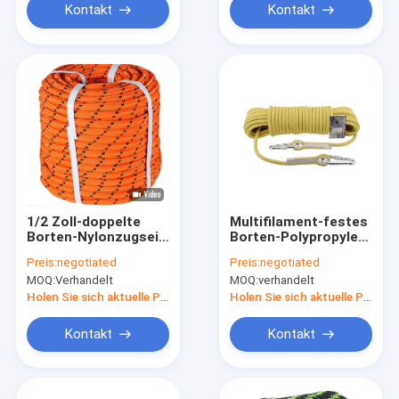
Kontakt
Kontakt
1/2 Zoll-doppelte
Multifilament-festes
Borten-Nylonzugseil
Borten-Polypropylen-
150 Fuß Polyester-
Seil 1 4 Zoll-
Preis:
negotiated
Preis:
negotiated
Seil-
umsponnenes Seil
MOQ:
Verhandelt
MOQ:
verhandelt
Holen Sie sich aktuelle Preis
Holen Sie sich aktuelle Preis
Kontakt
Kontakt