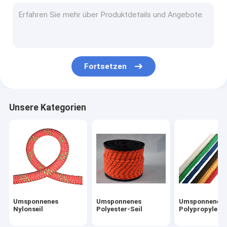
Magnet-Fischen-Seil
Nylonseil im Freien
Kampierender Guy Ropes
Fortsetzen
Rettungsleinen-Sicherheits-Seil
Kletterseile im Freien
Unsere Kategorien
Umsponnenes
Umsponnenes
Umsponnenes
Nylonseil
Polyester-Seil
Polypropylen-S