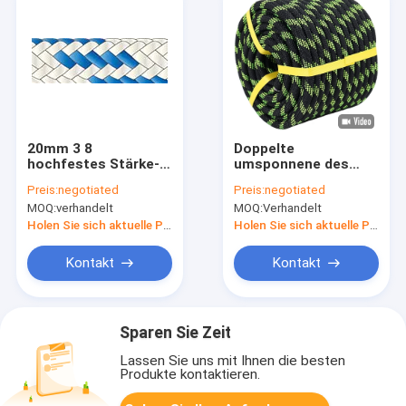
20mm 3 8
Doppelte
hochfestes Stärke-
umsponnene des
Seil des Zoll-
Polyester-Seil-100
Preis:
negotiated
Preis:
negotiated
Polyester-Seil-
Füße 48 Strang-
MOQ:
verhandelt
MOQ:
Verhandelt
16strands
starke Ziehenfür das
manipulierende
Holen Sie sich aktuelle Preis
Holen Sie sich aktuelle Preis
Klettern
Kontakt
Kontakt
Sparen Sie Zeit
Lassen Sie uns mit Ihnen die besten
Produkte kontaktieren.