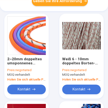
Geben Sie Ihre Anforderung
2~20mm doppeltes
Weiß 6 - 10mm
umsponnenes
doppeltes Borten-
Polyester-Seil
Polyester-Seil 3/8
Preis:
negotiated
Preis:
negotiated
herein mit roten
MOQ:
verhandelt
MOQ:
verhandelt
Indikatoren
Holen Sie sich aktuelle Preis
Holen Sie sich aktuelle Preis
Kontakt
Kontakt