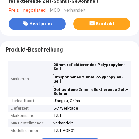
reflektierende Zelt-Schnur-Gewohnheit
Preis：negotiated
MOQ：verhandelt
Bestpreis
Kontakt
Produkt-Beschreibung
20mm reflektierendes Polypropylen-
Seil
,
Umsponnenes 20mm Polypropylen-
Markieren
Seil
,
Geflochtene 2mm reflektierende Zelt-
Schnur
Herkunftsort
Jiangsu, China
Lieferzeit
5-7 Werktage
Markenname
T&T
Min Bestellmenge
verhandelt
Modellnummer
T&T-POR01