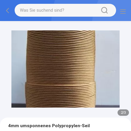
2
/
3
4mm umsponnenes Polypropylen-Seil