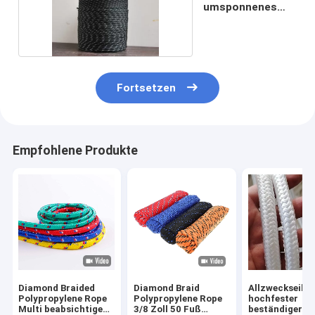
umsponnenes
Polypropylen-Seil
Fortsetzen
Empfohlene Produkte
Diamond Braided
Diamond Braid
Allzweckseil-
Polypropylene Rope
Polypropylene Rope
hochfester
Multi beabsichtigen
3/8 Zoll 50 Fuß
beständiger S