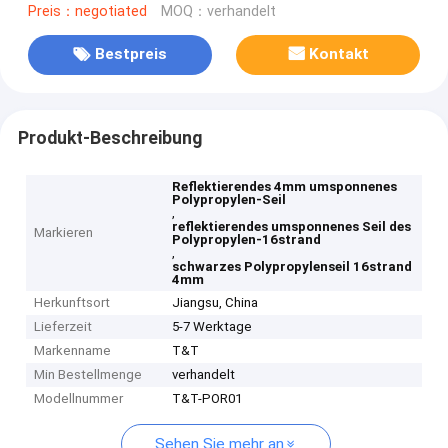
Preis：negotiated
MOQ：verhandelt
Bestpreis
Kontakt
Produkt-Beschreibung
Reflektierendes 4mm umsponnenes
Polypropylen-Seil
,
reflektierendes umsponnenes Seil des
Markieren
Polypropylen-16strand
,
schwarzes Polypropylenseil 16strand
4mm
Herkunftsort
Jiangsu, China
Lieferzeit
5-7 Werktage
Markenname
T&T
Min Bestellmenge
verhandelt
Modellnummer
T&T-POR01
Sehen Sie mehr an