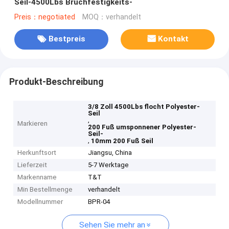
Seil-4500Lbs Bruchfestigkeits-
Preis：negotiated
MOQ：verhandelt
Bestpreis
Kontakt
Produkt-Beschreibung
3/8 Zoll 4500Lbs flocht Polyester-
Seil
,
Markieren
200 Fuß umsponnener Polyester-
Seil-
,
10mm 200 Fuß Seil
Herkunftsort
Jiangsu, China
Lieferzeit
5-7 Werktage
Markenname
T&T
Min Bestellmenge
verhandelt
Modellnummer
BPR-04
Sehen Sie mehr an