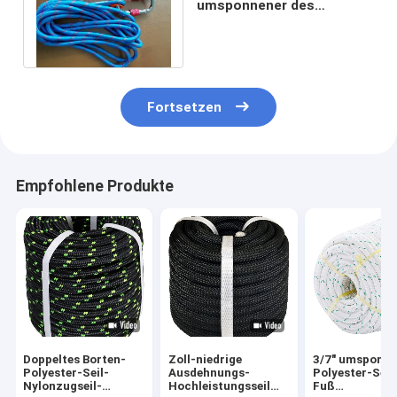
umsponnener des
Polyester-Seil-4500Lbs
Bruchfestigkeits-
Fortsetzen
Empfohlene Produkte
Doppeltes Borten-
Zoll-niedrige
3/7" umsponn
Polyester-Seil-
Ausdehnungs-
Polyester-Seil
Nylonzugseil-
Hochleistungsseil
Fuß