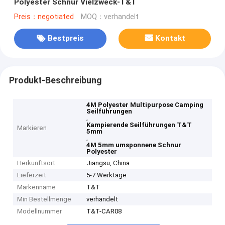
Polyester Schnur Vielzweck-T&T
Preis：negotiated
MOQ：verhandelt
Bestpreis
Kontakt
Produkt-Beschreibung
4M Polyester Multipurpose Camping
Seilführungen
,
Kampierende Seilführungen T&T
Markieren
5mm
,
4M 5mm umsponnene Schnur
Polyester
Herkunftsort
Jiangsu, China
Lieferzeit
5-7 Werktage
Markenname
T&T
Min Bestellmenge
verhandelt
Modellnummer
T&T-CAR08