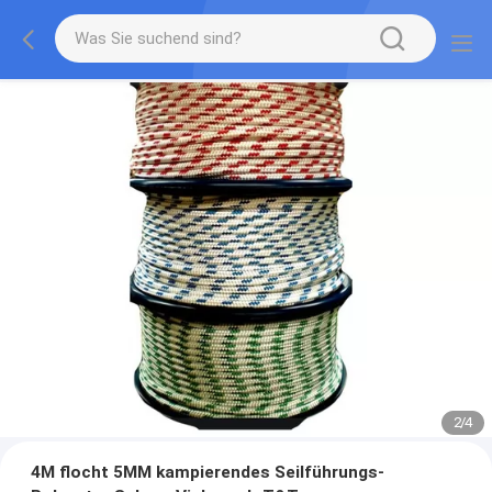
2
/
4
4M flocht 5MM kampierendes Seilführungs-