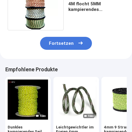
4M flocht 5MM
kampierendes
Seilführungs-Polyester
Schnur Vielzweck-T&T
Fortsetzen
Empfohlene Produkte
Dunkles
Leichtgewichtler im
4mm 9 Strang
kampierendes Seil
Freien 4mm
kampierender 