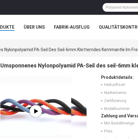
ODUKTE
ÜBER UNS
FABRIK-AUSFLUG
QUALITÄTSKONTR
 Nylonpolyamid PA-Seil Des Seil-6mm Kletterndes Kernmantle Im Fre
Umsponnenes Nylonpolyamid PA-Seil des seil-6mm kle
Produktdetails:
Herkunftsort:
Markenname:
Zertifizierung:
Modellnummer:
Zahlung und Vers
Min Bestellmenge:
Preis: