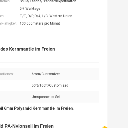
tionen:
Spule/Tasche/Standardexportkarton
5-7 Werktage
en:
T/T, D/P, D/A, L/C, Western Union
-Fähigkeit:
100,000meters pro Monat
des Kernmantle im Freien
ikationen:
6mm/Customized
50ft/100ft/Customized
Umsponnenes Seil
il 6mm Polyamid Kernmantle im Freien
,
 PA-Nylonseil im Freien