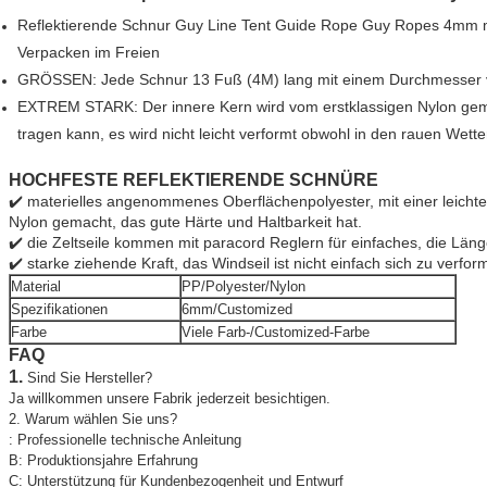
Reflektierende Schnur Guy Line Tent Guide Rope Guy Ropes 4mm mi
Verpacken im Freien
GRÖSSEN: Jede Schnur 13 Fuß (4M) lang mit einem Durchmesser v
EXTREM STARK: Der innere Kern wird vom erstklassigen Nylon gema
tragen kann, es wird nicht leicht verformt obwohl in den rauen Wet
HOCHFESTE REFLEKTIERENDE SCHNÜRE
✔️ materielles angenommenes Oberflächenpolyester, mit einer leich
Nylon gemacht, das gute Härte und Haltbarkeit hat.
✔️ die Zeltseile kommen mit paracord Reglern für einfaches, die Länge
✔️ starke ziehende Kraft, das Windseil ist nicht einfach sich zu verfor
Material
PP/Polyester/Nylon
Spezifikationen
6mm/Customized
Farbe
Viele Farb-/Customized-Farbe
FAQ
1.
Sind Sie Hersteller?
Ja willkommen unsere Fabrik jederzeit besichtigen.
2. Warum wählen Sie uns?
: Professionelle technische Anleitung
B: Produktionsjahre Erfahrung
C: Unterstützung für Kundenbezogenheit und Entwurf