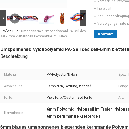
Verpackung Informa
Lieferzeit:
Zahlungsbedingung
Versorgungsmaterial
Großes Bild :
Umsponnenes Nylonpolyamid PA-Seil des
Kontakt
seil-6mm kletterndes Kernmantle im Freien
Umsponnenes Nylonpolyamid PA-Seil des seil-6mm klettern
Beschreibung
Material:
PP/Polyester/Nylon
Spezif
Anwendung:
Kampieren, Rettung, ziehend
Länge:
Farbe:
Viele Farb-/Customized-Farbe
Art:
6mm Polyamid-Nylonseil im Freien
Nylonse
,
Hervorheben:
6mm kernmantle Kletterseil
6mm blaues umsponnenes kletterndes kernmantle Polyamid