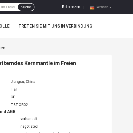
Referenzen
Suche
|
German
OLLE
TRETEN SIE MIT UNS IN VERBINDUNG
ien
tterndes Kernmantle im Freien
Jiangsu, China
T&T
CE
T&T-OR02
and AGB:
verhandelt
negotiated