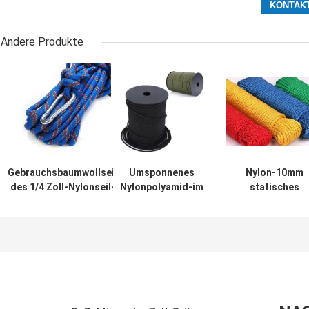
Andere Produkte
Gebrauchsbaumwollseil
Umsponnenes
Nylon-10mm
des 1/4 Zoll-Nylonseil-
Nylonpolyamid-im
statisches
5mm im Freien für
Freien strickende
Kletterseil 12m
Rettung
Schnur des seil-
14mm für Rappe
5mm 50ft
Arbeit