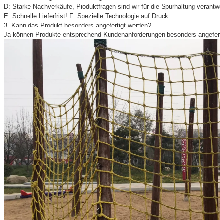
D: Starke Nachverkäufe, Produktfragen sind wir für die Spurhaltung verantwo
E: Schnelle Lieferfrist! F: Spezielle Technologie auf Druck.
3. Kann das Produkt besonders angefertigt werden?
Ja können Produkte entsprechend Kundenanforderungen besonders angefert