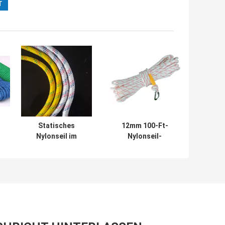
Statisches
12mm 100-Ft-
Nylonseil im
Nylonseil-
m
Freien 12mm
Rettungsschwimmen-
l
330lbs für
Seil 330lbs für das
Sicherheits-
Klettern
Klettern