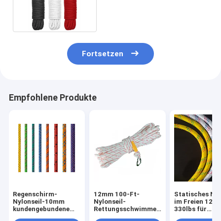
für Luftarbeit
Fortsetzen
Empfohlene Produkte
Regenschirm-
12mm 100-Ft-
Statisches Nyl
Nylonseil-10mm
Nylonseil-
im Freien 12m
kundengebundene
Rettungsschwimmen-
330lbs für
Farbe im Freien
Seil 330lbs für das
Sicherheits-Kl