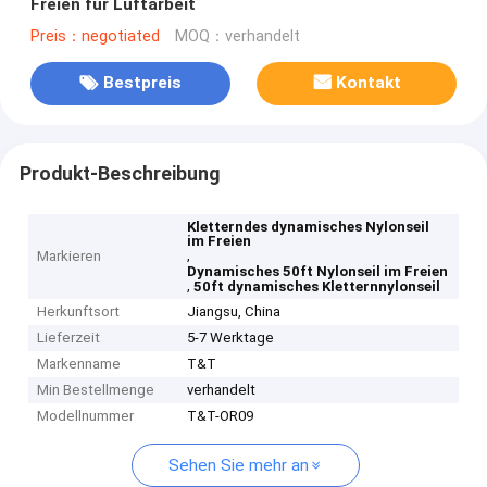
Freien für Luftarbeit
Preis：negotiated
MOQ：verhandelt
Bestpreis
Kontakt
Produkt-Beschreibung
Kletterndes dynamisches Nylonseil
im Freien
,
Markieren
Dynamisches 50ft Nylonseil im Freien
,
50ft dynamisches Kletternnylonseil
Herkunftsort
Jiangsu, China
Lieferzeit
5-7 Werktage
Markenname
T&T
Min Bestellmenge
verhandelt
Modellnummer
T&T-OR09
Sehen Sie mehr an