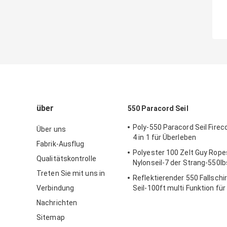
über
550 Paracord Seil
Poly-550 Paracord Seil Firec
Über uns
4 in 1 für Überleben
Fabrik-Ausflug
Polyester 100 Zelt Guy Rope
Qualitätskontrolle
Nylonseil-7 der Strang-550lb
Treten Sie mit uns in
Reflektierender 550 Fallsch
Verbindung
Seil-100ft multi Funktion für
schnüren
Nachrichten
Sitemap