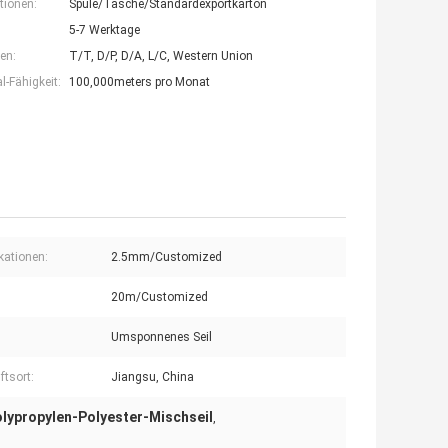
tionen:
Spule/Tasche/Standardexportkarton
5-7 Werktage
en:
T/T, D/P, D/A, L/C, Western Union
-Fähigkeit:
100,000meters pro Monat
ikationen:
2.5mm/Customized
20m/Customized
Umsponnenes Seil
ftsort:
Jiangsu, China
lypropylen-Polyester-Mischseil
,