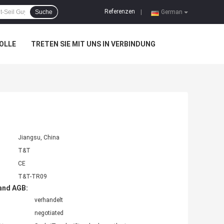
Referenzen
Suche
|
German
OLLE
TRETEN SIE MIT UNS IN VERBINDUNG
Jiangsu, China
T&T
CE
T&T-TR09
and AGB:
verhandelt
negotiated