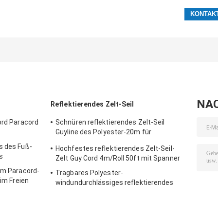
NA
Reflektierendes Zelt-Seil
ord Paracord
Schnüren reflektierendes Zelt-Seil
Guyline des Polyester-20m für
Hängematten-Takelung
s des Fuß-
Hochfestes reflektierendes Zelt-Seil-
s
Zelt Guy Cord 4m/Roll 50ft mit Spanner
irm Paracord-
Tragbares Polyester-
 im Freien
windundurchlässiges reflektierendes
Zelt-Seil im Freien für das Kampieren