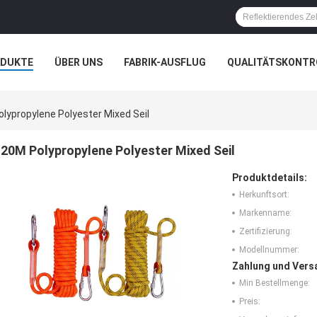
ODUKTE
ÜBER UNS
FABRIK-AUSFLUG
QUALITÄTSKONTR
lypropylene Polyester Mixed Seil
20M Polypropylene Polyester Mixed Seil
Produktdetails:
Herkunftsort:
Markenname:
Zertifizierung:
Modellnummer:
Zahlung und Vers
Min Bestellmenge:
Preis: