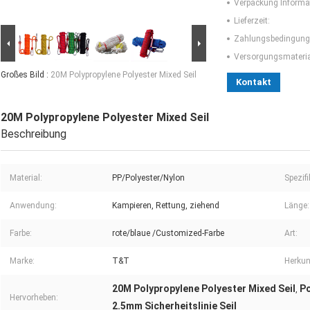
Verpackung Informa
Lieferzeit:
Zahlungsbedingung
Versorgungsmaterial
Großes Bild :
20M Polypropylene Polyester Mixed Seil
Kontakt
20M Polypropylene Polyester Mixed Seil
Beschreibung
Material:
PP/Polyester/Nylon
Spezif
Anwendung:
Kampieren, Rettung, ziehend
Länge:
Farbe:
rote/blaue /Customized-Farbe
Art:
Marke:
T&T
Herkun
20M Polypropylene Polyester Mixed Seil
Po
,
Hervorheben:
2.5mm Sicherheitslinie Seil