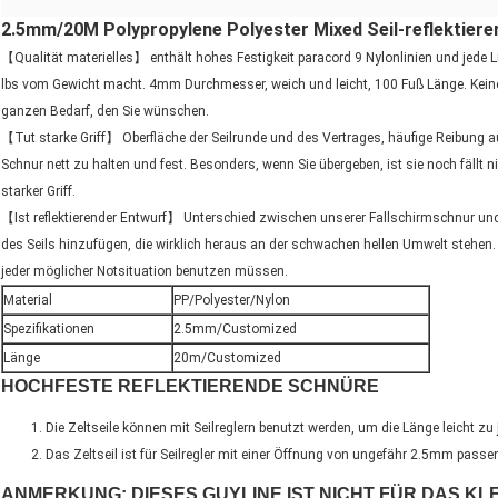
2.5mm/20M Polypropylene Polyester Mixed Seil-reflektiere
【Qualität materielles】 enthält hohes Festigkeit paracord 9 Nylonlinien und jede L
lbs vom Gewicht macht. 4mm Durchmesser, weich und leicht, 100 Fuß Länge. Keine A
ganzen Bedarf, den Sie wünschen.
【Tut starke Griff】 Oberfläche der Seilrunde und des Vertrages, häufige Reibung auch
Schnur nett zu halten und fest. Besonders, wenn Sie übergeben, ist sie noch fällt n
starker Griff.
【Ist reflektierender Entwurf】 Unterschied zwischen unserer Fallschirmschnur und 
des Seils hinzufügen, die wirklich heraus an der schwachen hellen Umwelt stehen. 
jeder möglicher Notsituation benutzen müssen.
Material
PP/Polyester/Nylon
Spezifikationen
2.5mm/Customized
Länge
20m/Customized
HOCHFESTE REFLEKTIERENDE SCHNÜRE
Die Zeltseile können mit Seilreglern benutzt werden, um die Länge leicht zu j
Das Zeltseil ist für Seilregler mit einer Öffnung von ungefähr
2.5mm
passen
ANMERKUNG: DIESES GUYLINE IST NICHT FÜR DAS KL