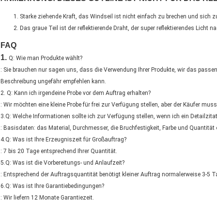
Starke ziehende Kraft, das Windseil ist nicht einfach zu brechen und sich z
Das graue Teil ist der reflektierende Draht, der super reflektierendes Licht 
FAQ
1.
Q: Wie man Produkte wählt?
: Sie brauchen nur sagen uns, dass die Verwendung Ihrer Produkte, wir das passen
Beschreibung ungefähr empfehlen kann.
2. Q: Kann ich irgendeine Probe vor dem Auftrag erhalten?
: Wir möchten eine kleine Probe für frei zur Verfügung stellen, aber der Käufer mu
3.Q: Welche Informationen sollte ich zur Verfügung stellen, wenn ich ein Detailzit
: Basisdaten: das Material, Durchmesser, die Bruchfestigkeit, Farbe und Quantität
4.Q: Was ist Ihre Erzeugniszeit für Großauftrag?
: 7 bis 20 Tage entsprechend Ihrer Quantität.
5.Q: Was ist die Vorbereitungs- und Anlaufzeit?
: Entsprechend der Auftragsquantität benötigt kleiner Auftrag normalerweise 3-5 
6.Q: Was ist Ihre Garantiebedingungen?
: Wir liefern 12 Monate Garantiezeit.