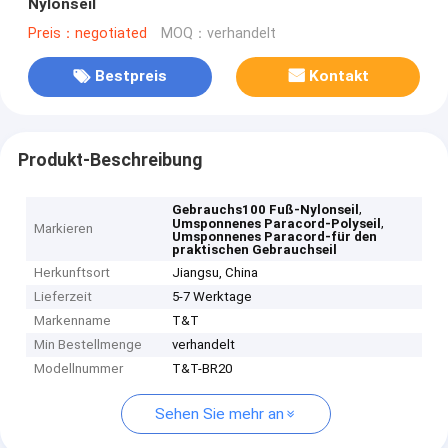
Nylonseil
Preis：negotiated
MOQ：verhandelt
Bestpreis
Kontakt
Produkt-Beschreibung
,
Gebrauchs100 Fuß-Nylonseil
,
Umsponnenes Paracord-Polyseil
Markieren
Umsponnenes Paracord-für den
praktischen Gebrauchseil
Herkunftsort
Jiangsu, China
Lieferzeit
5-7 Werktage
Markenname
T&T
Min Bestellmenge
verhandelt
Modellnummer
T&T-BR20
Sehen Sie mehr an