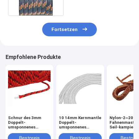
Fortsetzen
Empfohlene Produkte
Schnur des 3mm
10 14mm Kernmantle
Nylon-2~20m
Doppelt-
Doppelt-
Fahnenmast-Fa
umsponnenes
umsponnenes
Seil-kampiere
Gebrauchsseil-
Gebrauchsseil für
Gebrauchszug
Nylon-Polyester-pp.
das Klettern
Seil
Bestpreis
Bestpreis
Bestprei