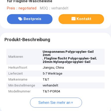
für Flagline-Wäscheleine
Preis：negotiated
MOQ：verhandelt
Bestpreis
Kontakt
Produkt-Beschreibung
Umsponnenes Polypropylen-Seil
2mm
Markieren
,
,
Flagline flocht Polypropylen-Seil
20mm Nylonpolypropylen-Seil
Herkunftsort
Jiangsu, China
Lieferzeit
5-7 Werktage
Markenname
T&T
Min Bestellmenge
verhandelt
Modellnummer
T&T-POR04
Sehen Sie mehr an