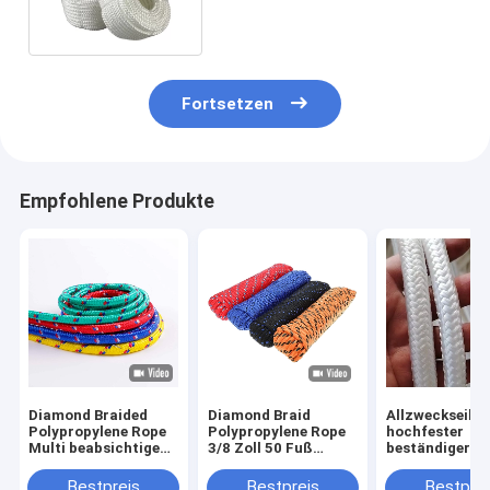
Fortsetzen
Empfohlene Produkte
Diamond Braided
Diamond Braid
Allzweckseil-
Polypropylene Rope
Polypropylene Rope
hochfester
Multi beabsichtigen
3/8 Zoll 50 Fuß
beständiger S
Seil 50ft harter
Universalwetter-
Borten-Polypr
Beanspruchung
beständiger Polyseil-
Flagline
Bestpreis
Bestpreis
Bestprei