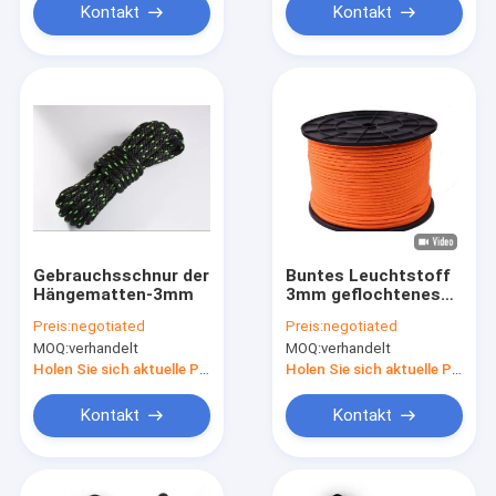
Kontakt
Kontakt
Gebrauchsschnur der
Buntes Leuchtstoff
Hängematten-3mm
3mm geflochtenes
Nylonschnur-Seil für
Preis:
negotiated
Preis:
negotiated
Unterhaltungs-
MOQ:
verhandelt
MOQ:
verhandelt
Ausrüstung
Holen Sie sich aktuelle Preis
Holen Sie sich aktuelle Preis
Kontakt
Kontakt