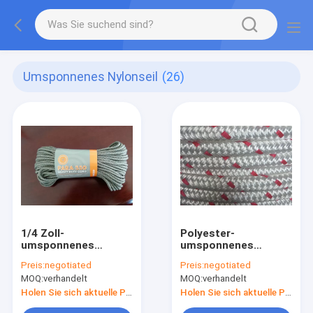
Umsponnenes Nylonseil
(26)
1/4 Zoll-
Polyester-
umsponnenes
umsponnenes
Nylonseil
Nylonseil
Preis:
negotiated
Preis:
negotiated
MOQ:
verhandelt
MOQ:
verhandelt
Holen Sie sich aktuelle Preis
Holen Sie sich aktuelle Preis