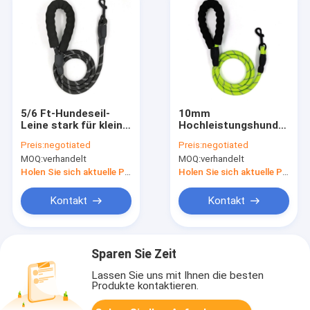
5/6 Ft-Hundeseil-
10mm
Leine stark für kleine
Hochleistungshundeleine
mittlere und große
mit bequemem
Preis:
negotiated
Preis:
negotiated
Hunde
aufgefülltem Griff
MOQ:
verhandelt
MOQ:
verhandelt
und in hohem Grade
reflektierenden
Holen Sie sich aktuelle Preis
Holen Sie sich aktuelle Preis
Faden
Kontakt
Kontakt
Sparen Sie Zeit
Lassen Sie uns mit Ihnen die besten
Produkte kontaktieren.