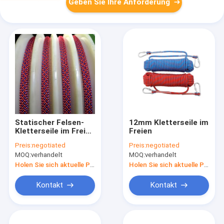
Geben Sie Ihre Anforderung
Statischer Felsen-
12mm Kletterseile im
Kletterseile im Freien
Freien
10M 352M
Preis:
negotiated
Preis:
negotiated
MOQ:
verhandelt
MOQ:
verhandelt
Holen Sie sich aktuelle Preis
Holen Sie sich aktuelle Preis
Kontakt
Kontakt