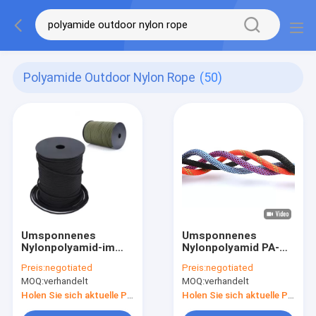
Polyamide Outdoor Nylon Rope
(50)
Umsponnenes
Umsponnenes
Nylonpolyamid-im
Nylonpolyamid PA-
Freien strickende
Seil des seil-6mm
Preis:
negotiated
Preis:
negotiated
Schnur des seil-5mm
kletterndes
MOQ:
verhandelt
MOQ:
verhandelt
50ft
Kernmantle im Freien
Holen Sie sich aktuelle Preis
Holen Sie sich aktuelle Preis