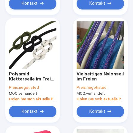
Kontakt
Kontakt
Polyamid-
Vielseitiges Nylonseil
Kletterseile im Freien
im Freien
statische 9mm
Preis:
negotiated
Preis:
negotiated
12mm
MOQ:
verhandelt
MOQ:
verhandelt
Holen Sie sich aktuelle Preis
Holen Sie sich aktuelle Preis
Kontakt
Kontakt