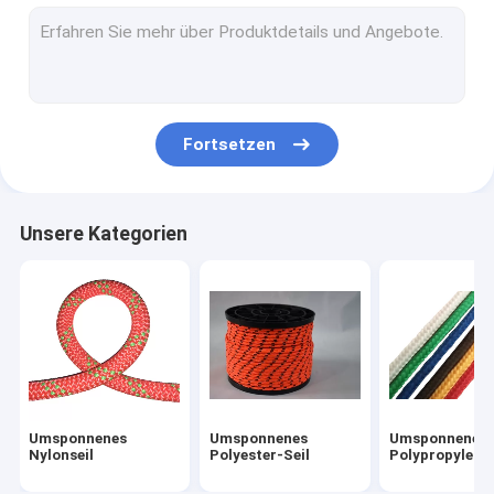
Magnet-Fischen-Seil
Nylonseil im Freien
Kampierender Guy Ropes
Fortsetzen
Rettungsleinen-Sicherheits-Seil
Kletterseile im Freien
Unsere Kategorien
Umsponnenes
Umsponnenes
Umsponnenes
Nylonseil
Polyester-Seil
Polypropylen-S