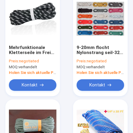
Mehrfunktionale
9-20mm flocht
Kletterseile im Freien
Nylonstrang seil-32
32ft 64ft für das Eis-
kletterndes
Preis:
negotiated
Preis:
negotiated
Klettern
statisches Seil
MOQ:
verhandelt
MOQ:
verhandelt
Holen Sie sich aktuelle Preis
Holen Sie sich aktuelle Preis
Kontakt
Kontakt
Haus
Produkte
Über uns