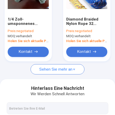
Fabrik-Ausflug
Qualitätskontrolle
1/4 Zoll-
Diamond Braided
umsponnenes
Nylon Rope 32
Treten Sie mit uns in Verbindung
Nylonseil
schwemmt 1/2in
Preis:
negotiated
Preis:
negotiated
100FT
MOQ:
verhandelt
MOQ:
verhandelt
UVbeständiges an
Holen Sie sich aktuelle Preis
Holen Sie sich aktuelle Preis
Umsponnenes Nylonseil
Kontakt
Kontakt
Umsponnenes Polyester-Seil
Sehen Sie mehr an
Umsponnenes Polypropylen-Seil
Umsponnenes Gebrauchsseil
Hinterlass Eine Nachricht
Wir Werden Schnell Antworten
550 Paracord Seil
Reflektierendes Zelt-Seil