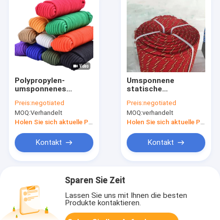
Polypropylen-
Umsponnene
umsponnenes
statische
Nylonseil kleidet
Kletterseile
Preis:
negotiated
Preis:
negotiated
Flaggen-Angel für
Kernmantle im Freien
MOQ:
Verhandelt
MOQ:
verhandelt
Bindungs-Zug-
9mm-14mm
Schwingen-
48strands
Holen Sie sich aktuelle Preis
Holen Sie sich aktuelle Preis
Aufstiegs-Knoten
Kontakt
Kontakt
Sparen Sie Zeit
Lassen Sie uns mit Ihnen die besten
Produkte kontaktieren.