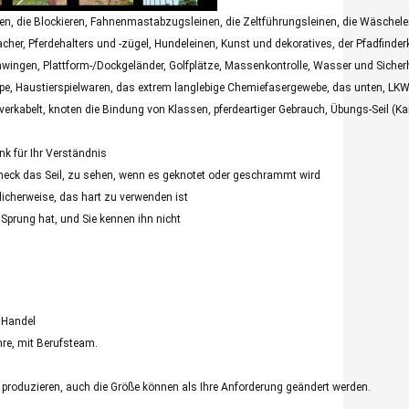
n, die Blockieren, Fahnenmastabzugsleinen, die Zeltführungsleinen, die Wäschelei
r, Pferdehalters und -zügel, Hundeleinen, Kunst und dekoratives, der Pfadfinder
chwingen, Plattform-/Dockgeländer, Golfplätze, Massenkontrolle, Wasser und Sicher
Rope, Haustierspielwaren, das extrem langlebige Chemiefasergewebe, das unten, LKW
erkabelt, knoten die Bindung von Klassen, pferdeartiger Gebrauch, Übungs-Seil (Kam
k für Ihr Verständnis
eck das Seil, zu sehen, wenn es geknotet oder geschrammt wird
icherweise, das hart zu verwenden ist
s Sprung hat, und Sie kennen ihn nicht
d Handel
hre, mit Berufsteam.
 produzieren, auch die Größe können als Ihre Anforderung geändert werden.