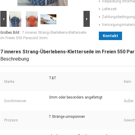
Verpackung Informa
Lieferzeit:
Zahlungsbedingung
Versorgungsmaterial
Großes Bild :
7 inneres Strang-Überlebens-Kletterseile
Kontakt
im Freien 550 Paracord 3mm
7 inneres Strang-Überlebens-Kletterseile im Freien 550 P
Beschreibung
T&T
Marke:
Kern:
3mm oder besonders angefertigt
Durchmesser:
Äußer:
7 Stränge umsponnen
Prozess:
Gewich