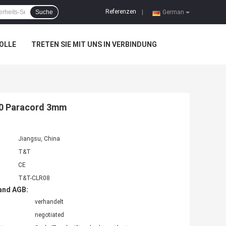
Referenzen
Suche
|
German
OLLE
TRETEN SIE MIT UNS IN VERBINDUNG
550 Paracord 3mm
Jiangsu, China
T&T
CE
T&T-CLR08
and AGB:
verhandelt
negotiated