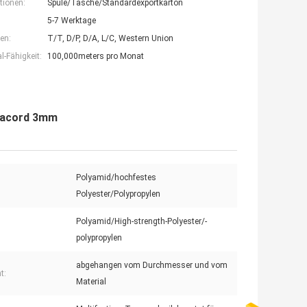
tionen:
Spule/Tasche/Standardexportkarton
5-7 Werktage
en:
T/T, D/P, D/A, L/C, Western Union
-Fähigkeit:
100,000meters pro Monat
aracord 3mm
Polyamid/hochfestes
Polyester/Polypropylen
Polyamid/High-strength-Polyester/-
polypropylen
abgehangen vom Durchmesser und vom
t:
Material