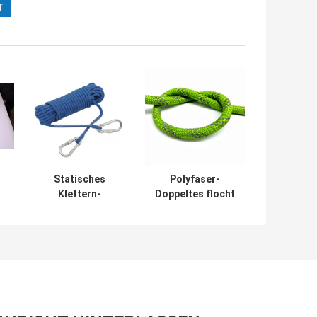
Statisches
Polyfaser-
Klettern-
Doppeltes flocht
-
Sicherheits-
Kletterseile im
s
Nylonseil 100ft
Freien 14mm für
hochfest mit
Klettern
Haken-System