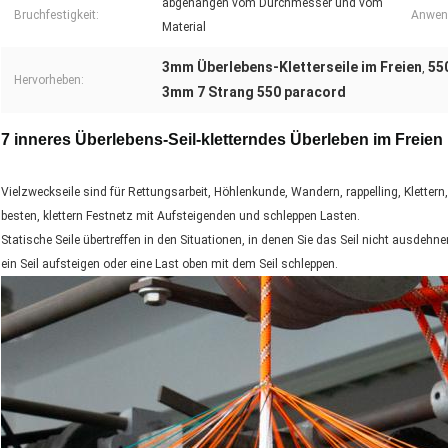
abgehangen vom Durchmesser und vom
Bruchfestigkeit:
Anwen
Material
3mm Überlebens-Kletterseile im Freien
55
,
Hervorheben:
3mm 7 Strang 550 paracord
7 inneres Überlebens-Seil-kletterndes Überleben im Freie
Vielzweckseile sind für Rettungsarbeit, Höhlenkunde, Wandern, rappelling, Klettern
besten, klettern Festnetz mit Aufsteigenden und schleppen Lasten.
Statische Seile übertreffen in den Situationen, in denen Sie das Seil nicht ausdeh
ein Seil aufsteigen oder eine Last oben mit dem Seil schleppen.