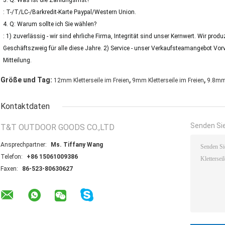
3. Q: Was ist die Zahlungsfrist?
: T-/T/LC-/Barkredit-Karte Paypal/Western Union.
4. Q: Warum sollte ich Sie wählen?
: 1) zuverlässig - wir sind ehrliche Firma, Integrität sind unser Kernwert. Wir pro
Geschäftszweig für alle diese Jahre. 2) Service - unser Verkaufsteamangebot Vorv
Mitteilung.
,
,
Größe und Tag:
12mm Kletterseile im Freien
9mm Kletterseile im Freien
9.8mm 
Kontaktdaten
Senden Sie
T&T OUTDOOR GOODS CO.,LTD
Ansprechpartner:
Ms. Tiffany Wang
Telefon:
+86 15061009386
Faxen:
86-523-80630627