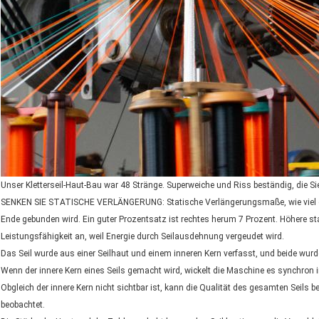
Unser Kletterseil-Haut-Bau war 48 Stränge. Superweiche und Riss beständig, die Si
SENKEN SIE STATISCHE VERLÄNGERUNG: Statische Verlängerungsmaße, wie viel ei
Ende gebunden wird. Ein guter Prozentsatz ist rechtes herum 7 Prozent. Höhere s
Leistungsfähigkeit an, weil Energie durch Seilausdehnung vergeudet wird.
Das Seil wurde aus einer Seilhaut und einem inneren Kern verfasst, und beide wur
Wenn der innere Kern eines Seils gemacht wird, wickelt die Maschine es synchron in 
Obgleich der innere Kern nicht sichtbar ist, kann die Qualität des gesamten Seils b
beobachtet.