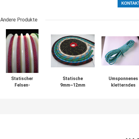
Andere Produkte
Statischer
Statische
Umsponnenes
Felsen-
9mm~12mm
kletterndes
Kletterseile im
NylonKletterseile
Feuer-Rettungs
Freien 10M 352M
im Freien 48
Seil-statische
Stränge für
im Freien der
Rettung
Sicherheits-
10mm