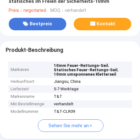
statisches im Freien der Sicherheits-10mm
Preis：negotiated
MOQ：verhandelt
Bestpreis
Kontakt
Produkt-Beschreibung
,
10mm Feuer-Rettungs-Seil
Markieren
,
Statisches Feuer-Rettungs-Seil
10mm umsponnenes Kletterseil
Herkunftsort
Jiangsu, China
Lieferzeit
5-7 Werktage
Markenname
T&T
Min Bestellmenge
verhandelt
Modellnummer
T&T-CLR09
Sehen Sie mehr an