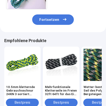
Sicherheits-10mm
Fortsetzen
Empfohlene Produkte
10.5mm kletternde
Mehrfunktionale
Wetter-bestän
Gebrauchsschnur
Kletterseile im Freien
Seil des Polyes
24KN 3 sortiert
32ft 64ft für das Eis-
Bergsteigen-Se
dynamisches
Klettern
32feet
Klettern-Seil
Bestpreis
Bestpreis
Bestprei