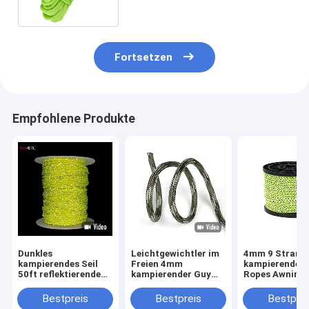
50ft
Fortsetzen
Empfohlene Produkte
Dunkles
Leichtgewichtler im
4mm 9 Strang
kampierendes Seil
Freien 4mm
kampierender 
50ft reflektierende
kampierender Guy
Ropes Awning
8mm Hängematten-
Ropes 100ft für Zelt-
Clothesline Fo
Guy Lines Glow In
Plane
Lines
Bestpreis
Bestpreis
Bestprei
Thes