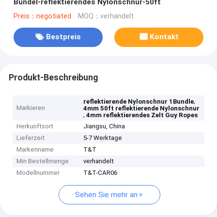
Bündel-reflektierendes Nylonschnur-50ft
Preis：negotiated
MOQ：verhandelt
Bestpreis
Kontakt
Produkt-Beschreibung
,
reflektierende Nylonschnur 1Bundle
Markieren
4mm 50ft reflektierende Nylonschnur
,
4mm reflektierendes Zelt Guy Ropes
Herkunftsort
Jiangsu, China
Lieferzeit
5-7 Werktage
Markenname
T&T
Min Bestellmenge
verhandelt
Modellnummer
T&T-CAR06
Sehen Sie mehr an