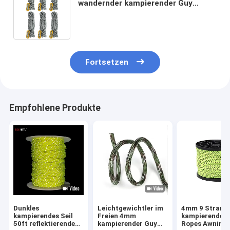
wandernder kampierender Guy
Ropes im Freien 50ft/100ft
reflektierend
Fortsetzen
Empfohlene Produkte
Dunkles
Leichtgewichtler im
4mm 9 Strang
kampierendes Seil
Freien 4mm
kampierender 
50ft reflektierende
kampierender Guy
Ropes Awning