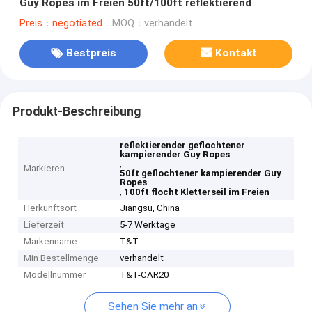
Guy Ropes im Freien 50ft/100ft reflektierend
Preis：negotiated
MOQ：verhandelt
Bestpreis
Kontakt
Produkt-Beschreibung
reflektierender geflochtener
kampierender Guy Ropes
,
Markieren
50ft geflochtener kampierender Guy
Ropes
,
100ft flocht Kletterseil im Freien
Herkunftsort
Jiangsu, China
Lieferzeit
5-7 Werktage
Markenname
T&T
Min Bestellmenge
verhandelt
Modellnummer
T&T-CAR20
Sehen Sie mehr an