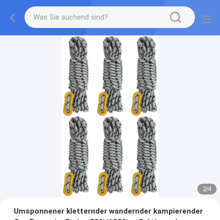
2
/
4
Umsponnener kletternder wandernder kampierender